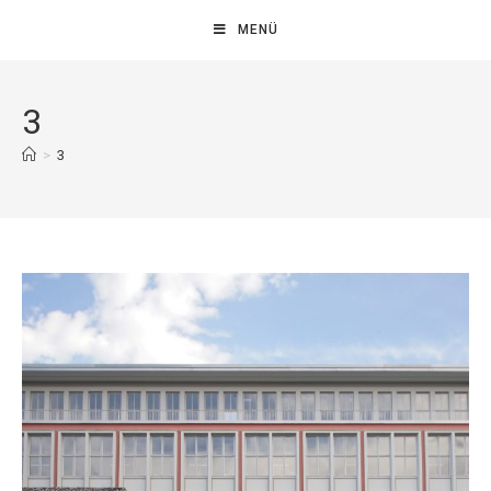
MENÜ
3
>
3