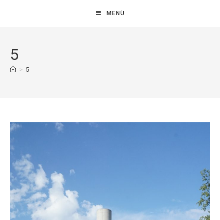
MENÜ
5
>
5